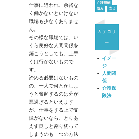
介護報酬
仕事に追われ、余裕な
悩み
支え
く働かないといけない
職場も少なくありませ
ん。
カテゴリ
その様な職場では、い
ー
くら良好な人間関係を
築こうとしても、上手
イメー
くは行かないもので
ジ
す。
人間関
諦める必要はないもの
係
の、一人で何とかしよ
介護保
うと奮起するのは分が
険法
悪過ぎるといえます
が、仕事をする上で支
障がないなら、とりあ
えず良しと割り切って
しまうのも一つの方法