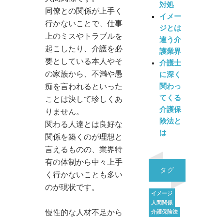
対処
同僚との関係が上手く
イメー
行かないことで、仕事
ジとは
上のミスやトラブルを
違う介
起こしたり、介護を必
護業界
要としている本人やそ
介護士
の家族から、不満や愚
に深く
関わっ
痴を言われるといった
てくる
ことは決して珍しくあ
介護保
りません。
険法と
関わる人達とは良好な
は
関係を築くのが理想と
言えるものの、業界特
有の体制から中々上手
タグ
く行かないことも多い
のが現状です。
イメージ
人間関係
慢性的な人材不足から
介護保険法