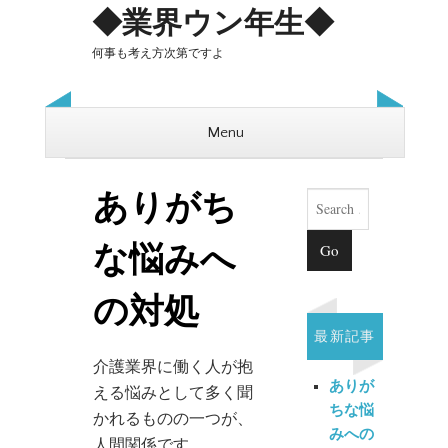
◆業界ウン年生◆
何事も考え方次第ですよ
Menu
Skip to content
Search
ありがち
な悩みへ
の対処
最新記事
介護業界に働く人が抱
ありが
える悩みとして多く聞
ちな悩
かれるものの一つが、
みへの
人間関係です。