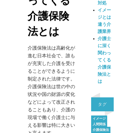
ってくる
対処
イメー
介護保険
ジとは
違う介
法とは
護業界
介護士
に深く
介護保険法は高齢化が
関わっ
進む日本社会で、誰も
てくる
が充実した介護を受け
介護保
ることができるように
険法と
制定された法律です。
は
介護保険法は世の中の
状況や国の財源の変化
などによって改正され
タグ
ることもあり、介護の
現場で働く介護士に与
イメージ
人間関係
える影響は特に大きい
介護保険法