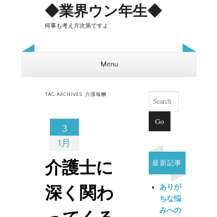
◆業界ウン年生◆
何事も考え方次第ですよ
Menu
Skip to content
Search
TAG ARCHIVES:
介護報酬
3
1月
最新記事
介護士に
ありが
深く関わ
ちな悩
みへの