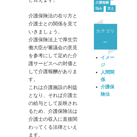
と言えます。
介護報酬
悩み
支え
介護保険法の在り方と
介護士との関係を見て
カテゴリ
いきましょう。
介護保険法上で厚生労
ー
働大臣が審議会の意見
を参考にして定めた介
イメー
護サービスへの対価と
ジ
して介護報酬がありま
人間関
す。
係
介護保
これは介護施設の利益
険法
となり、それば介護士
の給与として反映され
るため、介護保険法は
介護士の収入に直接関
わってくる法律といえ
ます。